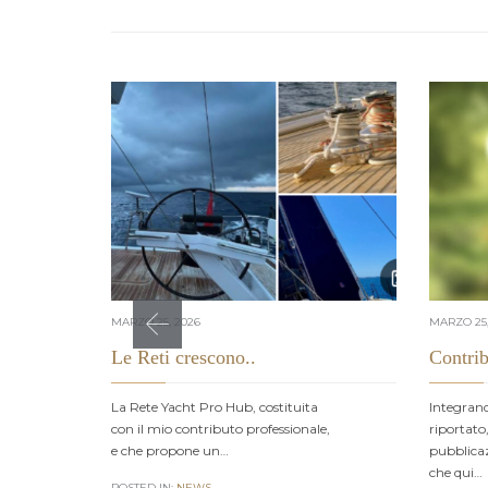
MARZO 25, 2026
MARZO 25,
Le Reti crescono..
Contrib
La Rete Yacht Pro Hub, costituita
Integran
con il mio contributo professionale,
riportato
e che propone un…
pubblicaz
che qui…
POSTED IN:
NEWS