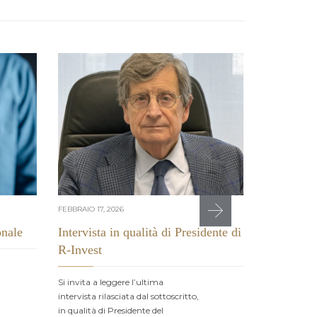
FEBBRAIO 17, 2026
GENNAIO 15, 2
onale
Intervista in qualità di Presidente di
Revisore d
R-Invest
E’ stata otte
dott. Forest
Si invita a leggere l’ultima
l’abilitazione
intervista rilasciata dal sottoscritto,
Revisore…
in qualità di Presidente del