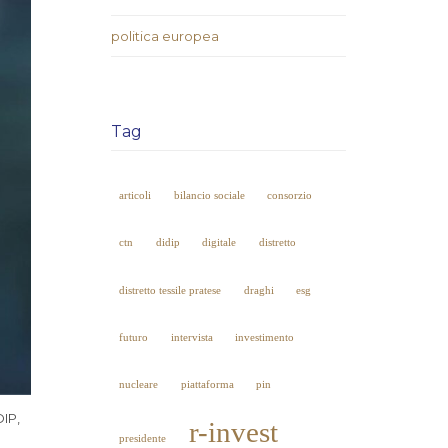
politica europea
Tag
articoli
bilancio sociale
consorzio
ctn
didip
digitale
distretto
distretto tessile pratese
draghi
esg
futuro
intervista
investimento
nucleare
piattaforma
pin
DIP,
r-invest
presidente