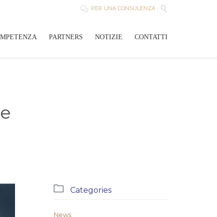

PER UNA CONSULENZA

Skip
OMPETENZA
PARTNERS
NOTIZIE
CONTATTI
to
content
le

Categories
News