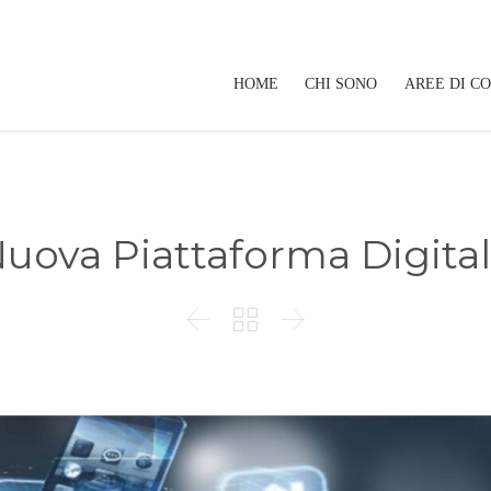
HOME
CHI SONO
AREE DI C
uova Piattaforma Digita


