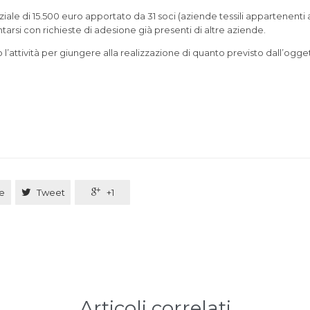
iziale di 15.500 euro apportato da 31 soci (aziende tessili appartenenti 
rsi con richieste di adesione già presenti di altre aziende.
o l’attività per giungere alla realizzazione di quanto previsto dall’ogge
e

Tweet

+1
Articoli correlati