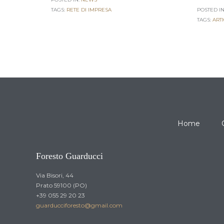
TAGS:
RETE DI IMPRESA
POSTED IN
TAGS:
ARTI
Home
Foresto Guarducci
Via Bisori, 44
Prato 59100 (PO)
+39 055 29 20 23
guarducciforesto@gmail.com