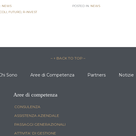
:
NEWS
POSTED IN:
NEWS
COLI
,
FUTURO
,
R-INVEST
– ↑ BACK TO TOP –
Chi Sono
Aree di Competenza
Partners
Notizie
Aree di competenza
CONSULENZA
ASSISTENZA AZIENDALE
PASSAGGI GENERAZIONALI
ATTIVITA’ DI GESTIONE