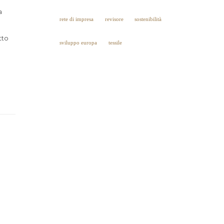
a
rete di impresa
revisore
sostenibilità
tto
sviluppo europa
tessile