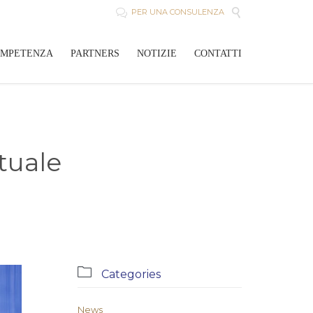

PER UNA CONSULENZA

Skip
OMPETENZA
PARTNERS
NOTIZIE
CONTATTI
to
content
tuale

Categories
News