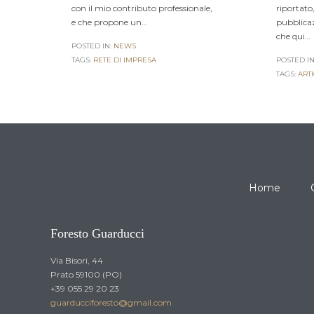
con il mio contributo professionale,
riportato
e che propone un…
pubblicaz
che qui…
POSTED IN:
NEWS
TAGS:
RETE DI IMPRESA
POSTED IN
TAGS:
ARTI
Home
Foresto Guarducci
Via Bisori, 44
Prato 59100 (PO)
+39 055 29 20 23
guarducciforesto@gmail.com