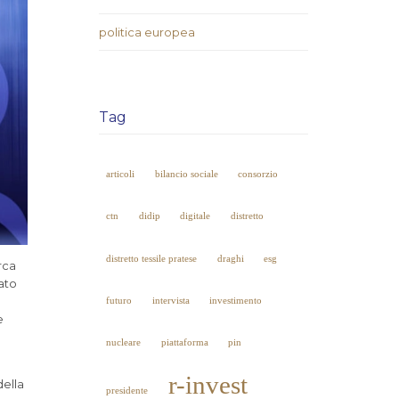
politica europea
Tag
articoli
bilancio sociale
consorzio
ctn
didip
digitale
distretto
distretto tessile pratese
draghi
esg
rca
tato
futuro
intervista
investimento
e
nucleare
piattaforma
pin
r-invest
della
presidente