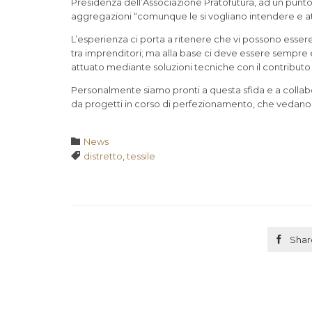
Presidenza dell’Associazione Pratofutura, ad un punto 
aggregazioni “comunque le si vogliano intendere e at
L’esperienza ci porta a ritenere che vi possono esser
tra imprenditori; ma alla base ci deve essere sempre
attuato mediante soluzioni tecniche con il contributo
Personalmente siamo pronti a questa sfida e a collab
da progetti in corso di perfezionamento, che vedano c
Category

News
Tags

distretto
,
tessile

Shar