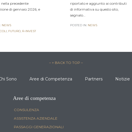
, nella precedente
riportato e aggiunto ai contributi
ione di gennaio 2026, e
di informativa su questo sito,
segnalo…
:
NEWS
POSTED IN:
NEWS
COLI
,
FUTURO
,
R-INVEST
– ↑ BACK TO TOP –
Chi Sono
Aree di Competenza
Partners
Notizie
Aree di competenza
CONSULENZA
ASSISTENZA AZIENDALE
PASSAGGI GENERAZIONALI