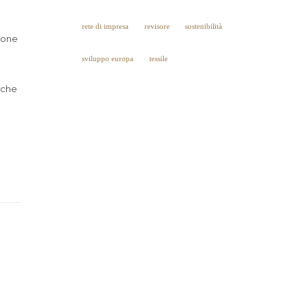
rete di impresa
revisore
sostenibilità
zione
sviluppo europa
tessile
nche