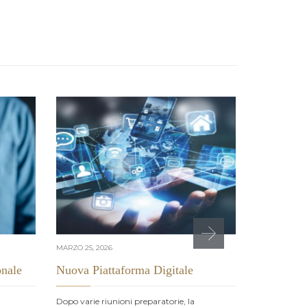
MARZO 25, 2026
FEBBRAIO 17, 
onale
Nuova Piattaforma Digitale
Intervista
R-Invest
Dopo varie riunioni preparatorie, la