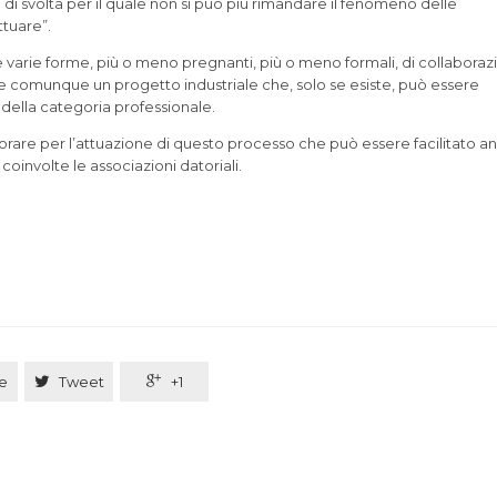
di svolta per il quale non si può più rimandare il fenomeno delle
tuare”.
e varie forme, più o meno pregnanti, più o meno formali, di collabora
 e comunque un progetto industriale che, solo se esiste, può essere
 della categoria professionale.
orare per l’attuazione di questo processo che può essere facilitato a
oinvolte le associazioni datoriali.
e

Tweet

+1