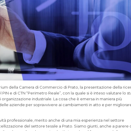
orium della Camera di Commercio di Prato, la presentazione della rice
 PIN e di CTN “Perimetro Reale”, con la quale si è inteso valutare lo s
 di organizzazione industriale. La cosa che è emersa in maniera più
delle aziende per sopravvivere ai cambiamenti in atto e per migliorar
ività professionale, merito anche di una mia esperienza nel settore
llizzazione del settore tessile a Prato. Siamo giunti, anche a parere 